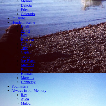
Monroe
Dakota
Eden
Colorado
Im Umbau
Hunde in Rente
Heidi
Angel
Ellie
Bourbon
Chicago
Tilda
Captain
Teddy
Joe Black
Mathilda
Rosalyn
Hannah
Margaux
Hennessy
Youngsters
Always in our Memory
Ray
Ayda
Malou