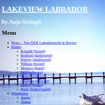
LAKEVIEW LABRADOR
by Anja Striegel
Menu
Skip
News – Von DER Labradorzucht in Bayern
to
Rüden
content
Kendall (foxred)
Redford (darkfoxred)
Harvey (darkfoxred)
Willson (foxred)
Monaco (braun)
Jack (schwarz)
Henry (schwarz)
Chapeau (schwarz)
LeRoy (braun)
Buck (Dark Foxred)
Hündinnen
Aspen
Donna