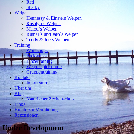
Red
Sharky
Welpen
Hennessy & Einstein Welpen
Rosalyn´s Welpen
Malou`s Welpen
Ruinar´s und Jaro´s Welpen
Teddy & Joe´s Welpen
Training
Workshops
Packwalks
Einzeltraining
Welpenspielstunde
Gruppentraining
Kontakt
Impressum
Über uns
Blog
Natürlicher Zeckenschutz
Links
Hunde zur Vermittlung
Rezensionen
Under Development